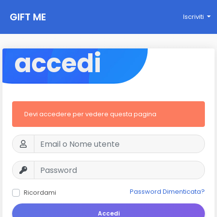
GIFT ME
Iscriviti
accedi
Devi accedere per vedere questa pagina
Password Dimenticata?
Ricordami
Accedi