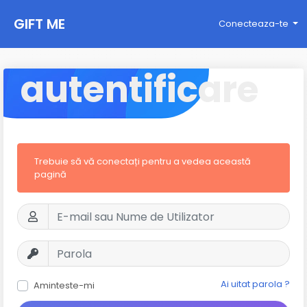
GIFT ME
Conecteaza-te
autentificare
Trebuie să vă conectați pentru a vedea această
pagină
Ai uitat parola ?
Aminteste-mi