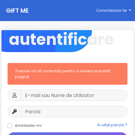
GIFT ME
Conecteaza-te
autentificare
Trebuie să vă conectați pentru a vedea această
pagină
Ai uitat parola ?
Aminteste-mi