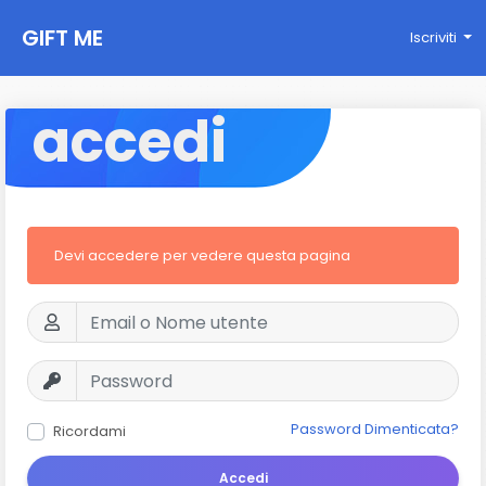
GIFT ME
Iscriviti
accedi
Devi accedere per vedere questa pagina
Password Dimenticata?
Ricordami
Accedi