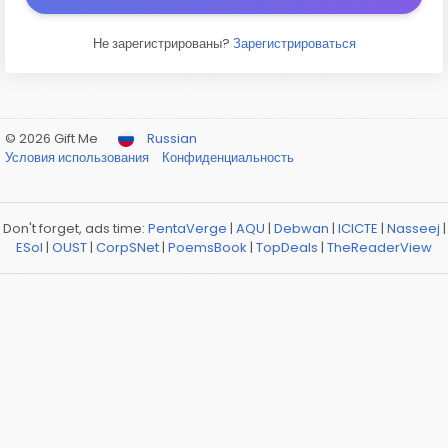
Не зарегистрированы?
Зарегистрироваться
© 2026 Gift Me
Russian
Условия использования
Конфиденциальность
Don't forget, ads time:
PentaVerge
|
AQU
|
Debwan
|
ICICTE
|
Nasseej
|
ESol
|
OUST
|
CorpSNet
|
PoemsBook
|
TopDeals
|
TheReaderView