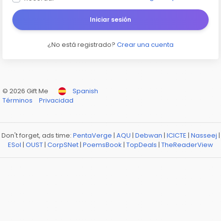
Iniciar sesión
¿No está registrado?
Crear una cuenta
© 2026 Gift Me
Spanish
Términos
Privacidad
Don't forget, ads time:
PentaVerge
|
AQU
|
Debwan
|
ICICTE
|
Nasseej
|
ESol
|
OUST
|
CorpSNet
|
PoemsBook
|
TopDeals
|
TheReaderView