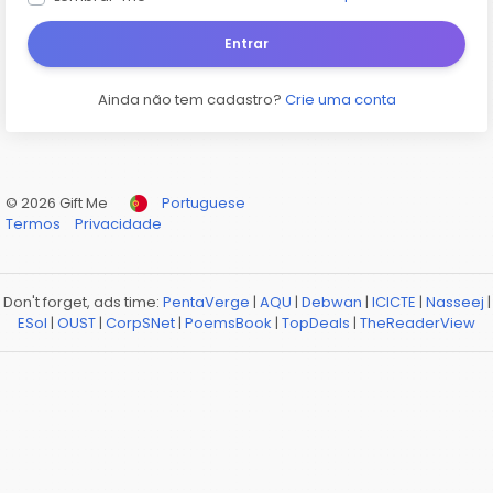
Entrar
Ainda não tem cadastro?
Crie uma conta
© 2026 Gift Me
Portuguese
Termos
Privacidade
Don't forget, ads time:
PentaVerge
|
AQU
|
Debwan
|
ICICTE
|
Nasseej
|
ESol
|
OUST
|
CorpSNet
|
PoemsBook
|
TopDeals
|
TheReaderView