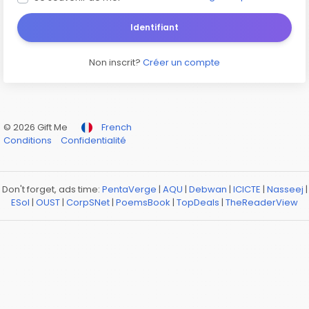
Identifiant
Non inscrit?
Créer un compte
© 2026 Gift Me
French
Conditions
Confidentialité
Don't forget, ads time:
PentaVerge
|
AQU
|
Debwan
|
ICICTE
|
Nasseej
|
ESol
|
OUST
|
CorpSNet
|
PoemsBook
|
TopDeals
|
TheReaderView