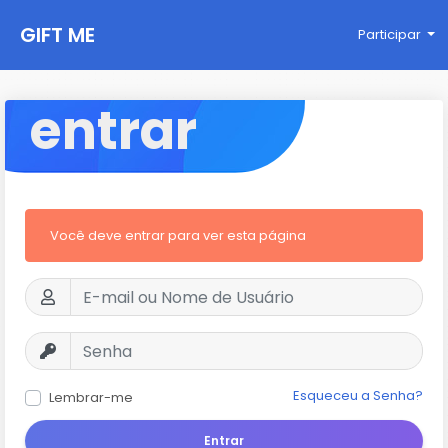
GIFT ME
Participar
entrar
Você deve entrar para ver esta página
Esqueceu a Senha?
Lembrar-me
Entrar